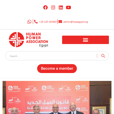
+20 120 1010637
admin@hpaegypt.org
Become a member